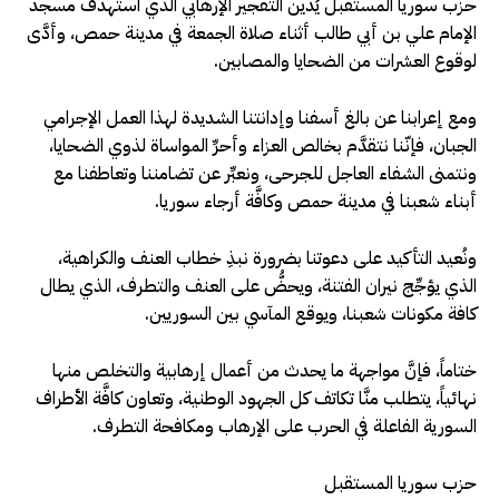
حزب سوريا المستقبل يُدين التفجير الإرهابي الذي استهدف مسجد
الإمام علي بن أبي طالب أثناء صلاة الجمعة في مدينة حمص، وأدَّى
لوقوع العشرات من الضحايا والمصابين.
ومع إعرابنا عن بالغ أسفنا وإدانتنا الشديدة لهذا العمل الإجرامي
الجبان، فإنّنا نتقدَّم بخالص العزاء وأحرِّ المواساة لذوي الضحايا،
ونتمنى الشفاء العاجل للجرحى، ونعبِّر عن تضامننا وتعاطفنا مع
أبناء شعبنا في مدينة حمص وكافَّة أرجاء سوريا.
ونُعيد التأكيد على دعوتنا بضرورة نبذِ خطاب العنف والكراهية،
الذي يؤجِّج نيران الفتنة، ويحضُّ على العنف والتطرف، الذي يطال
كافة مكونات شعبنا، ويوقع المآسي بين السوريين.
ختاماً، فإنَّ مواجهة ما يحدث من أعمال إرهابية والتخلص منها
نهائياً، يتطلب منَّا تكاتف كل الجهود الوطنية، وتعاون كافَّة الأطراف
السورية الفاعلة في الحرب على الإرهاب ومكافحة التطرف.
حزب سوريا المستقبل