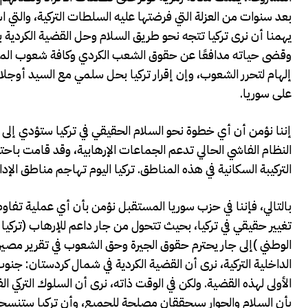
بعد سنوات من العزلة التي فرضتها عليه السلطات التركية، والت
يهمنا أن نرى تركيا تتجه نحو طريق السلام وحل القضية الكردية
وقضى حياته مدافعًا عن حقوق الشعب الكردي وكافة شعوب المنطق
إلهام لتحرر الشعوب، وإن إقرار تركيا بحل سلمي مع السيد أوجلا
على سوريا.
إننا نؤمن أن أي خطوة نحو السلام الحقيقي في تركيا ستؤدي إلى ت
النظام الفاشي الحالي تدعم الجماعات الإرهابية، وقد قامت باحت
التركيبة السكانية في هذه المناطق. تركيا اليوم تهاجم مناطق الإدا
بالتالي، فإننا في حزب سوريا المستقبل نؤمن بأن أي عملية تفا
تغيير حقيقي في تركيا، بحيث تتحول من جار داعم للإرهاب (تر
الوطني )إلى جار يحترم حقوق الجيرة وحق الشعوب في تقرير مصي
الداخلية التركية، نرى أن القضية الكردية في شمال كردستان: جنو
الأولى لهذه القضية. ولكن في الوقت ذاته، نرى أن السلوك التركي ال
بأن السلام والحوار سيحققان مصلحة للجميع، وأن تركيا ستنسحب 