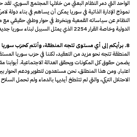
الواحد التي دمر النظام البعثي من خلالها المجتمع السوري. لقد ح
نموذج الإدارة الذاتية في سوريا يمكن أن يساهم في بناء دولة 
النظام عن سياساته القمعية وينخرط في حوار وطني حقيقي مع ممث
الدولية وخاصة القرار 2254 الذي يمثل السبيل لبناء سوريا جديدة وحرة، وبذلك يمكننا إخراج المحتل التركي وتحقيق وحدة حقيقية في سوريا.
8.
برأيكم إلى أي مستوى تتجه المنطقة، وأنتم كحزب سوريا
المنطقة تتجه نحو مزيد من التعقيد، لكننا في حزب سوريا المستق
يضمن حقوق كل المكونات ويحقق العدالة الاجتماعية. أبوابنا مف
اعتبار. ومن هذا المنطلق، نحن مستعدون لتطوير ودعم الحوار بين 
الاحتلال التركي، والتي لم تتلطخ أيديها بالدماء ولم تحمل السلاح ا