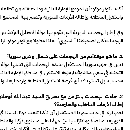
أكدت كوثر دوكو؛ أن نموذج الإدارة الذاتية وما حققته من تطل
واستقرار المنطقة وإطالة الأزمات السورية وتدمير بنية المجتمع
وفي إطار الهجمات البربرية التي تقوم بها دولة الاحتلال التركية 
الهجمات كان لصحيفتنا “السوري” لقاءًا مطولا مع كوثر دوكو الر
1.
ما هو موقفكم من الهجمات على شمال وشرق سوريا؟
ندين في حزب سوريا المستقبل بشدة الهجمات التي تشنها دولة ا
التحتية في سعي مكشوف لزعزعة الاستقرار في مناطق الإدارة الذا
فحسب، بل تستهدف أي فرصة لاستقرار المنطقة وازدهارها، وتتع
2.
جاءت الهجمات بالتزامن مع تصريح السيد عبد الله أوجلان 
إطالة الأزمات الداخلية والخارجية؟
نعم، نرى في حزب سوريا المستقبل أن تركيا تلعب دورًا رئيسيًا في
الذي يعد مناضلًا ومفكرًا سياسيًا مهمًا على مستوى تركيا والمن
المشروعة، يملك مكانة رمزية تؤثر على تطلعات الأكراد ونضالهم