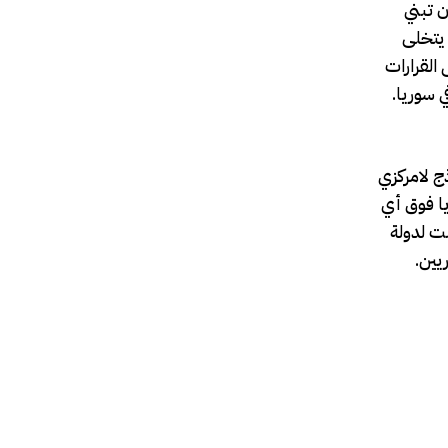
ن تبني
 يتخلى
القرارات
ج لامركزي
يا فوق أي
نت لدولة
يين.