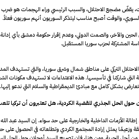
عات، يقضّ مضجع الاحتلال، والسبب الرئيسي وراء الهجمات هو ضرب 
 السوري، والوقت أصبح مناسب ليتذكر السوريون أنهم سوريون فعلاً.
بين الحين والآخر، والصمت الدولي، وعدم إقرار حكومة دمشق بأي إدانة
ئاسة المشتركة لحزب سوريا المستقبل.
لاحتلال التركي على مناطق شمال وشرق سوريا، والتي تستهدف المدني
تية التي شاركنا في تأسيسها. هذه الاعتداءات لا تستهدف مكونات ال
ارض بشكل كامل مع مبادئ الديمقراطية والسلام التي ندعو إليها.
حول الحل الجذري للقضية الكردية، هل تعتبرون أن تركيا تلعب د
 إطالة الأزمات الداخلية والخارجية على حد سواء. إن السيد عبد الله
طقة وزعيمًا يمثل إرادة المجتمع الكردي وتطلعاته في الحصول على ح
 من أجل الحرية. ومن هنا، فإن تصريح السيد أوجلان حول الحل الس