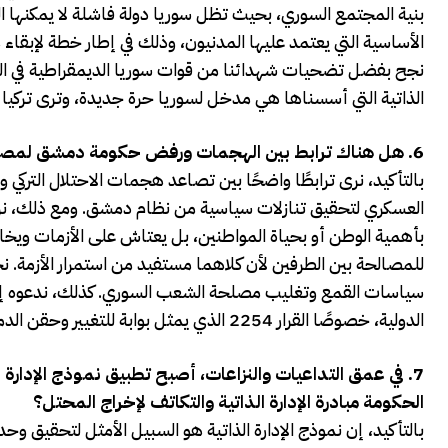
بنية المجتمع السوري، بحيث تظل سوريا دولة فاشلة لا يمكنها 
الأساسية التي يعتمد عليها المدنيون، وذلك في إطار خطة لإبقاء ه
نجح بفضل تضحيات شهدائنا من قوات سوريا الديمقراطية في الحفا
الذاتية التي أسسناها هي مدخل لسوريا حرة جديدة، وترى تركيا في
6.
هل هناك ترابط بين الهجمات ورفض حكومة دمشق لمصالح
بالتأكيد، نرى ترابطًا واضحًا بين تصاعد هجمات الاحتلال الترك
العسكري لتحقيق تنازلات سياسية من نظام دمشق. ومع ذلك، نرى
بأهمية الوطن أو بحياة المواطنين، بل يعتاش على الأزمات ويخاف 
للمصالحة بين الطرفين لأن كلاهما مستفيد من استمرار الأزمة.
سياسات القمع وتغليب مصلحة الشعب السوري. كذلك، ندعوه إلى 
الدولية، خصوصًا القرار 2254 الذي يمثل بوابة للتغيير وحقن الدماء في سوريا.
7.
في عمق التداعيات والنزاعات، أصبح تطبيق نموذج الإدارة 
الحكومة مبادرة الإدارة الذاتية والتكاتف لإخراج المحتل؟
بالتأكيد، إن نموذج الإدارة الذاتية هو السبيل الأمثل لتحقيق