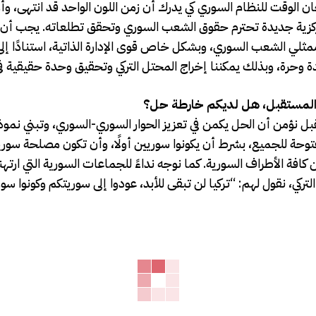
ان الوقت للنظام السوري كي يدرك أن زمن اللون الواحد قد انتهى، وأ
لامركزية جديدة تحترم حقوق الشعب السوري وتحقق تطلعاته. يجب أن
لي الشعب السوري، وبشكل خاص قوى الإدارة الذاتية، استنادًا إلى 
 المستقبل، هل لديكم خارطة حل؟
بل نؤمن أن الحل يكمن في تعزيز الحوار السوري-السوري، وتبني نموذ
توحة للجميع، بشرط أن يكونوا سوريين أولًا، وأن تكون مصلحة سور
كافة الأطراف السورية. كما نوجه نداءً للجماعات السورية التي ارته
لتركي، نقول لهم: “تركيا لن تبقى للأبد، عودوا إلى سوريتكم وكونوا سور