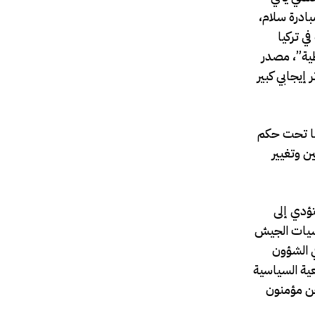
ادرة سلام،
ي تركيا
طية”، مصدر
إيجابي كبير
كيا تحت حكم
ن وتغيير
تؤدي إلى
يشيات الجيش
ي الشؤون
عية السياسية
نحن مؤمنون