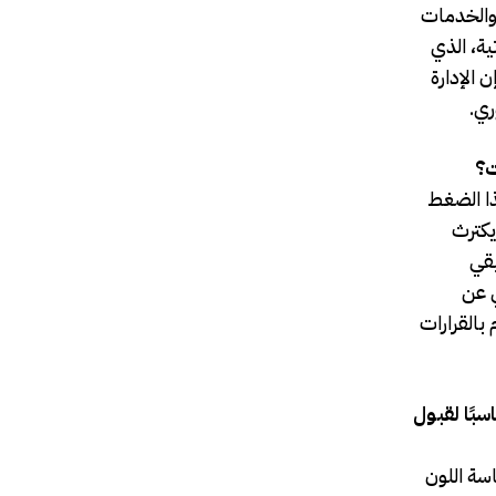
 والخدمات
ية، الذي
 الإدارة
ري.
ت؟
ذا الضغط
يكترث
يقي
ي عن
بالقرارات
بًا لقبول
سة اللون