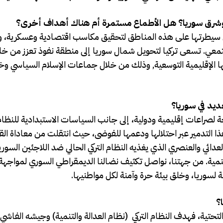
ل وشرق سوريا؟ هل الأطماع مستمرة أم هناك أهداف أخرى؟
 سيطرتها على هذه المناطق لتحقيق مكاسب اقتصادية وعسكرية، و
جتمعي. تسعى تركيا لتحويل شمال سوريا إلى منطقة نفوذ تعزز من خلا
ا الإقليمية التوسعية, وذلك من خلال جماعات الإسلام السياسي وخ
يد في سوريا؟
راعات إقليمية ودولية، إلى جانب السياسات الاستبدادية للنظام ا
 التدمير عبر احتلالها ودعمها للفوضى، حيث انتقلت من معاداة ال
دائي والعنصري الذي يغذيه النظام التركي الحالي ضد اللاجئين السور
نمية. من جهتنا، نواصل تكثيف نضالنا الديمقراطي السوري لمواجهة 
ة لسوريا، وخلق بيئة حرة وآمنة لكل مواطنيها.
؟
لتحتية، فهدف النظام التركي (نظام العدالة والتنمية) وجيشه الفاشي،