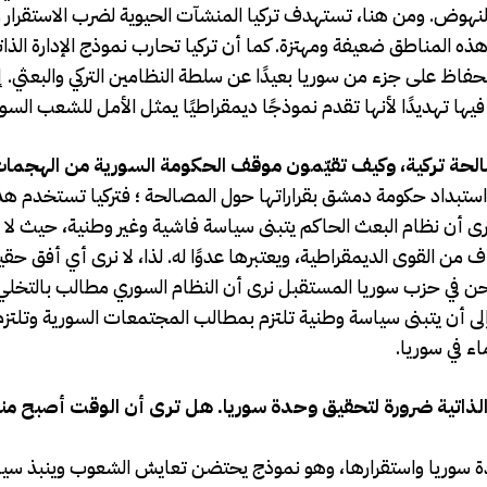
النهوض. ومن هنا، تستهدف تركيا المنشآت الحيوية لضرب الاستقرار
ذه المناطق ضعيفة ومهتزة. كما أن تركيا تحارب نموذج الإدارة الذات
ظ على جزء من سوريا بعيدًا عن سلطة النظامين التركي والبعثي. إن
ها تهديدًا لأنها تقدم نموذجًا ديمقراطيًا يمثل الأمل للشعب السو
ة تركية، وكيف تقيّمون موقف الحكومة السورية من الهجما
ي واستبداد حكومة دمشق بقراراتها حول المصالحة ؛ فتركيا تستخدم ه
 أن نظام البعث الحاكم يتبنى سياسة فاشية وغير وطنية، حيث لا 
من القوى الديمقراطية، ويعتبرها عدوًا له. لذا، لا نرى أي أفق حق
 نحن في حزب سوريا المستقبل نرى أن النظام السوري مطالب بالتخل
أن يتبنى سياسة وطنية تلتزم بمطالب المجتمعات السورية وتلتزم 
الذاتية ضرورة لتحقيق وحدة سوريا. هل ترى أن الوقت أصبح مناس
 وحدة سوريا واستقرارها، وهو نموذج يحتضن تعايش الشعوب وينبذ سيا