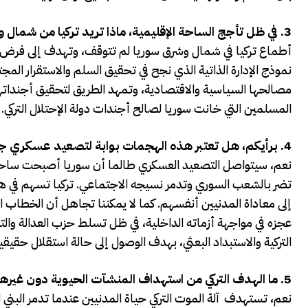
3.
في ظل تأجج الساحة الإقليمية، ماذا تريد تركيا من شما
أطماع تركيا في شمال وشرق سوريا لم تتوقف، وتهدف إلى فرض
نموذج الإدارة الذاتية الذي نجح في تحقيق السلم والاستقرار الم
مصالحها السياسية والاقتصادية، وتمهد الطريق لتحقيق أجنداته
المسلمين التي خانت سوريا لصالح أجندات دولة الإحتلال التركي.
4.
برأيكم، هل تعتبر هذه الهجمات بوابة لتصعيد عسكري جد
نعم، سيتواصل التصعيد العسكري طالما أن سوريا أصبحت ساحة لص
تضر بالشعب السوري وتدمر نسيجه الاجتماعي. تركيا تسهم في هذا
إلى معاداة المدنيين أنفسهم. كما لا يمكننا تجاهل أن الخطاب الع
عجزه في مواجهة أزماته الداخلية، في ظل تسلط حزب العدالة والت
التركية والاستبداد البعثي، بهدف الوصول إلى حالة استقلال حقيقي
5.
ما الهدف التركي من استهداف المنشآت الحيوية دون غيرها
نعم، تستهدف آلة الموت التركي حياة المدنيين عندما تدمر البني ا