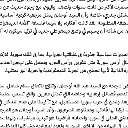
ي استمرت لأكثر من ثلاث سنوات ونصف. واليوم، مع وجود حديث عن مب
 بشكل جذري، خاصة وأن السيد أوجلان يمثل مرجعية كردية أساسية ف
ة المظلومة. لقد كانت أفكاره، ولا سيما فلسفة “الأمة الديمقرا
ن من شأنه أن يسهم في وضع ديمقراطي جديد في تركيا سيكون له أثر 
غييرات سياسية جذرية في علاقتها بجيرانها، بما في ذلك سوريا. فتر
لال أراضٍ سورية مثل عفرين ورأس العين، وتعمل على تهجير المدنيي
رة الذاتية لأنها تخشى من تجربة الديمقراطية والحرية التي نمثلها.
وض ناجحة مع السيد عبد الله أوجلان، وتتوّج باتفاق سلام شامل، س
كيا تدعم فصائل إرهابية وخاصة التي تحتل عفرين والتي تسمى بمل
رها. ونحن في حزب سوريا المستقبل، مع تأكيدنا على عدم التدخل ف
ب تركيا لها قادتها وممثلوها الشرعيون، وأن السيد أوجلان هو المرج
فاشي الحالي في سوريا واحتلاله لأراضينا هو تهديد مباشر لنا، ولهذا 
في النهاية من الأراضي السورية وتعود لمعالجة مشاكلها الداخلية.